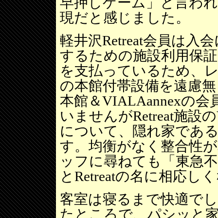
早押しゲーム」と言わ
現だと感じました。
軽井沢Retreat会員
するための施設利用保証
を支払っているため、レ
の本館付帯設備を遠慮無
本館＆VIALAannex
いませんがRetreat施
について、隠れ家であるR
す。均衡がなく整合性
ッフに尋ねても「東急
とRetreatの名に相
客室は寝るまで快適で
たところで、パシッと